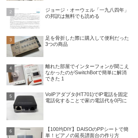
ジョージ・オーウェル「一九八四年」
の邦訳は無料でも読める
足を骨折した際に購入して便利だった
3つの商品
離れた部屋でインターフォンが聞こえ
なかったのがSwitchBotで簡単に解消
できた 1
VoIPアダプタ(HT701)でIP電話を固定
電話化することで家の電話代を0円に
【100均DIY】DAISOのPPシートで簡
単！ピアノの延長譜面台の作り方