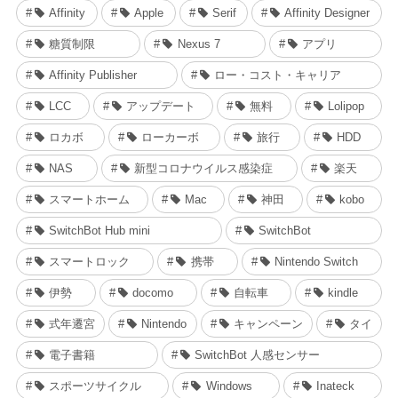
Affinity
Apple
Serif
Affinity Designer
糖質制限
Nexus 7
アプリ
Affinity Publisher
ロー・コスト・キャリア
LCC
アップデート
無料
Lolipop
ロカボ
ローカーボ
旅行
HDD
NAS
新型コロナウイルス感染症
楽天
スマートホーム
Mac
神田
kobo
SwitchBot Hub mini
SwitchBot
スマートロック
携帯
Nintendo Switch
伊勢
docomo
自転車
kindle
式年遷宮
Nintendo
キャンペーン
タイ
電子書籍
SwitchBot 人感センサー
スポーツサイクル
Windows
Inateck