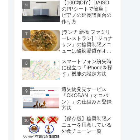
【100均DIY】DAISO
のPPシートで簡単！
ピアノの延長譜面台の
作り方
[ランチ 新橋 ファミリ
ーレストラン]「ジョナ
サン」の糖質制限メニ
ューは酸辣湯麺がオス
スメだがコスパは微妙
スマートフォン紛失時
に役立つ「iPhoneを探
す」機能の設定方法
遺失物発見サービス
「OKOBAN（オコバ
ン）」の仕組みと登録
方法
【保存版】糖質制限メ
ニューを用意している
外食チェーン一覧