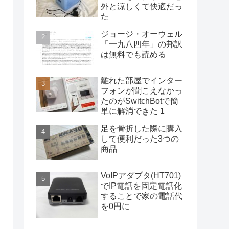
外と涼しくて快適だっ
た
ジョージ・オーウェル
「一九八四年」の邦訳
は無料でも読める
離れた部屋でインター
フォンが聞こえなかっ
たのがSwitchBotで簡
単に解消できた 1
足を骨折した際に購入
して便利だった3つの
商品
VoIPアダプタ(HT701)
でIP電話を固定電話化
することで家の電話代
を0円に