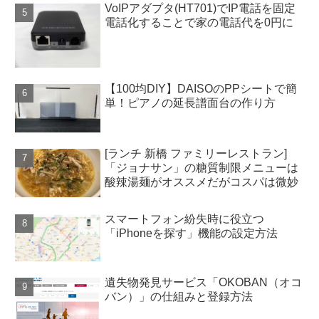
VoIPアダプタ(HT701)でIP電話を固定
電話化することで家の電話代を0円に
【100均DIY】DAISOのPPシートで簡
単！ピアノの延長譜面台の作り方
[ランチ 新橋 ファミリーレストラン]
「ジョナサン」の糖質制限メニューは
酸辣湯麺がオススメだがコスパは微妙
スマートフォン紛失時に役立つ
「iPhoneを探す」機能の設定方法
遺失物発見サービス「OKOBAN（オコ
バン）」の仕組みと登録方法