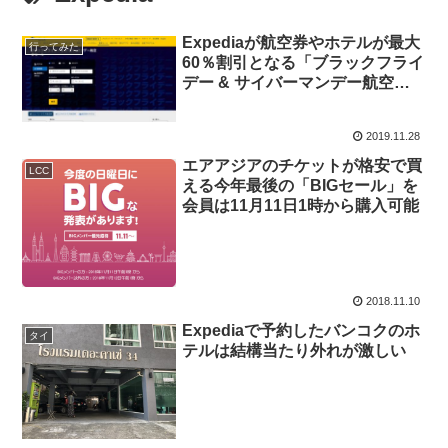
Expediaが航空券やホテルが最大
行ってみた
60％割引となる「ブラックフライ
デー & サイバーマンデー航空券
セール」を29日9時から開催
2019.11.28
エアアジアのチケットが格安で買
LCC
える今年最後の「BIGセール」を
会員は11月11日1時から購入可能
2018.11.10
Expediaで予約したバンコクのホ
タイ
テルは結構当たり外れが激しい