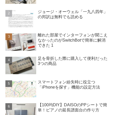
ジョージ・オーウェル「一九八四年」
の邦訳は無料でも読める
離れた部屋でインターフォンが聞こえ
なかったのがSwitchBotで簡単に解消
できた 1
足を骨折した際に購入して便利だった
3つの商品
スマートフォン紛失時に役立つ
「iPhoneを探す」機能の設定方法
【100均DIY】DAISOのPPシートで簡
単！ピアノの延長譜面台の作り方