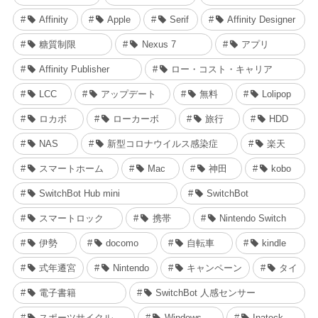
Affinity
Apple
Serif
Affinity Designer
糖質制限
Nexus 7
アプリ
Affinity Publisher
ロー・コスト・キャリア
LCC
アップデート
無料
Lolipop
ロカボ
ローカーボ
旅行
HDD
NAS
新型コロナウイルス感染症
楽天
スマートホーム
Mac
神田
kobo
SwitchBot Hub mini
SwitchBot
スマートロック
携帯
Nintendo Switch
伊勢
docomo
自転車
kindle
式年遷宮
Nintendo
キャンペーン
タイ
電子書籍
SwitchBot 人感センサー
スポーツサイクル
Windows
Inateck