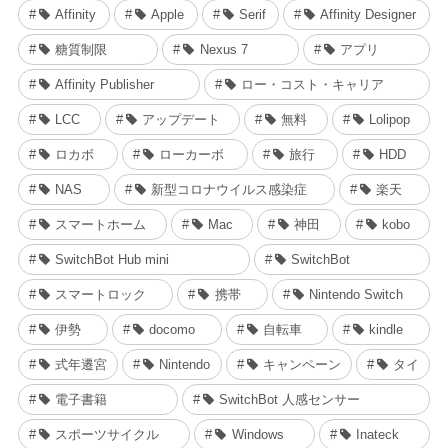
Affinity
Apple
Serif
Affinity Designer
糖質制限
Nexus 7
アプリ
Affinity Publisher
ロー・コスト・キャリア
LCC
アップデート
無料
Lolipop
ロカボ
ローカーボ
旅行
HDD
NAS
新型コロナウイルス感染症
楽天
スマートホーム
Mac
神田
kobo
SwitchBot Hub mini
SwitchBot
スマートロック
携帯
Nintendo Switch
伊勢
docomo
自転車
kindle
式年遷宮
Nintendo
キャンペーン
タイ
電子書籍
SwitchBot 人感センサー
スポーツサイクル
Windows
Inateck