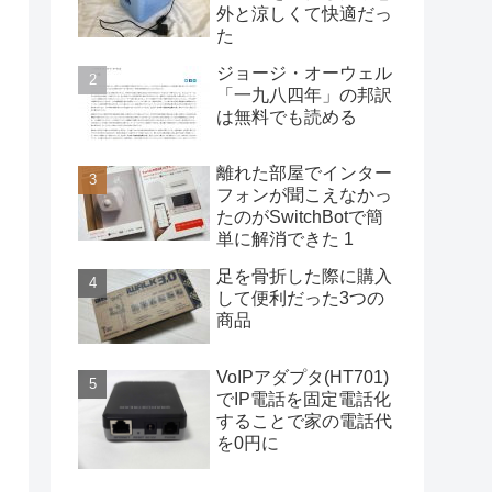
外と涼しくて快適だっ
た
ジョージ・オーウェル
「一九八四年」の邦訳
は無料でも読める
離れた部屋でインター
フォンが聞こえなかっ
たのがSwitchBotで簡
単に解消できた 1
足を骨折した際に購入
して便利だった3つの
商品
VoIPアダプタ(HT701)
でIP電話を固定電話化
することで家の電話代
を0円に