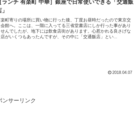
［ランチ 有楽町 中華］銀座で日常使いできる「交通飯
店」
有楽町寄りの場所に買い物に行った後、丁度お昼時だったので東京交
通会館へ。ここは、一階に入ってる三省堂書店にしか行った事があり
ませんでしたが、地下には飲食店街があります。心惹かれる良さげな
お店がいくつもあったんですが、その中に「交通飯店」とい...
2018.04.07
ポンサーリンク