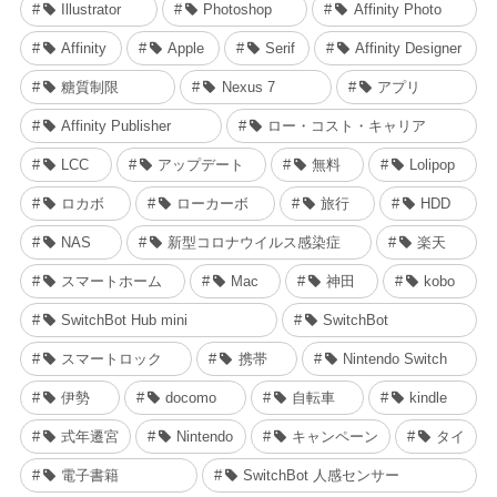
Illustrator
Photoshop
Affinity Photo
Affinity
Apple
Serif
Affinity Designer
糖質制限
Nexus 7
アプリ
Affinity Publisher
ロー・コスト・キャリア
LCC
アップデート
無料
Lolipop
ロカボ
ローカーボ
旅行
HDD
NAS
新型コロナウイルス感染症
楽天
スマートホーム
Mac
神田
kobo
SwitchBot Hub mini
SwitchBot
スマートロック
携帯
Nintendo Switch
伊勢
docomo
自転車
kindle
式年遷宮
Nintendo
キャンペーン
タイ
電子書籍
SwitchBot 人感センサー