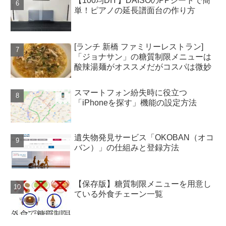
【100均DIY】DAISOのPPシートで簡
単！ピアノの延長譜面台の作り方
[ランチ 新橋 ファミリーレストラン]
「ジョナサン」の糖質制限メニューは
酸辣湯麺がオススメだがコスパは微妙
スマートフォン紛失時に役立つ
「iPhoneを探す」機能の設定方法
遺失物発見サービス「OKOBAN（オコ
バン）」の仕組みと登録方法
【保存版】糖質制限メニューを用意し
ている外食チェーン一覧