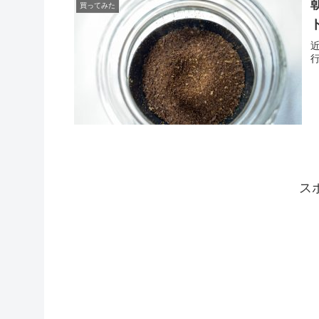
買ってみた
ス