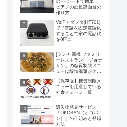
のPPシートで簡単！
ピアノの延長譜面台の
作り方
VoIPアダプタ(HT701)
でIP電話を固定電話化
することで家の電話代
を0円に
[ランチ 新橋 ファミリ
ーレストラン]「ジョナ
サン」の糖質制限メニ
ューは酸辣湯麺がオス
スメだがコスパは微妙
【保存版】糖質制限メ
ニューを用意している
外食チェーン一覧
遺失物発見サービス
「OKOBAN（オコバ
ン）」の仕組みと登録
方法