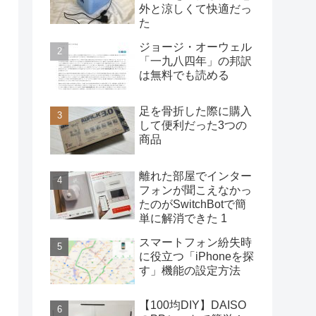
外と涼しくて快適だっ
た
ジョージ・オーウェル
「一九八四年」の邦訳
は無料でも読める
足を骨折した際に購入
して便利だった3つの
商品
離れた部屋でインター
フォンが聞こえなかっ
たのがSwitchBotで簡
単に解消できた 1
スマートフォン紛失時
に役立つ「iPhoneを探
す」機能の設定方法
【100均DIY】DAISO