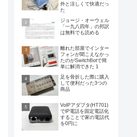
外と涼しくて快適だっ
た
ジョージ・オーウェル
「一九八四年」の邦訳
は無料でも読める
離れた部屋でインター
フォンが聞こえなかっ
たのがSwitchBotで簡
単に解消できた 1
足を骨折した際に購入
して便利だった3つの
商品
VoIPアダプタ(HT701)
でIP電話を固定電話化
することで家の電話代
を0円に