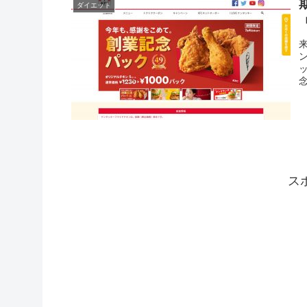
ダイエット
念
ス