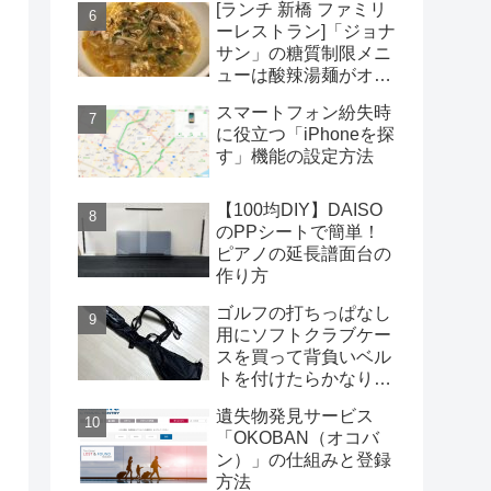
[ランチ 新橋 ファミリ
ーレストラン]「ジョナ
サン」の糖質制限メニ
ューは酸辣湯麺がオス
スメだがコスパは微妙
スマートフォン紛失時
に役立つ「iPhoneを探
す」機能の設定方法
【100均DIY】DAISO
のPPシートで簡単！
ピアノの延長譜面台の
作り方
ゴルフの打ちっぱなし
用にソフトクラブケー
スを買って背負いベル
トを付けたらかなり快
適になった
遺失物発見サービス
「OKOBAN（オコバ
ン）」の仕組みと登録
方法