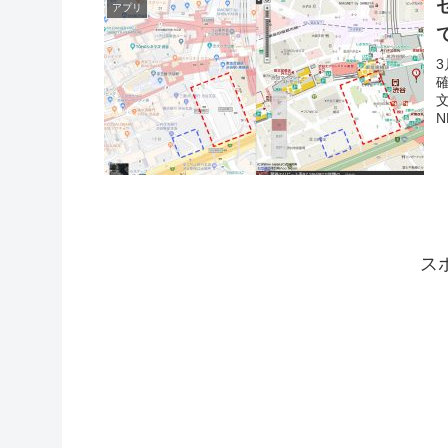
アプリ
N
ス