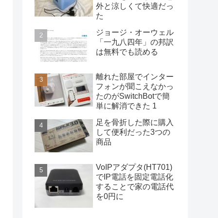
外と涼しくて快適だっ
た
ジョージ・オーウェル
「一九八四年」の邦訳
は無料でも読める
離れた部屋でインター
フォンが聞こえなかっ
たのがSwitchBotで簡
単に解消できた 1
足を骨折した際に購入
して便利だった3つの
商品
VoIPアダプタ(HT701)
でIP電話を固定電話化
することで家の電話代
を0円に