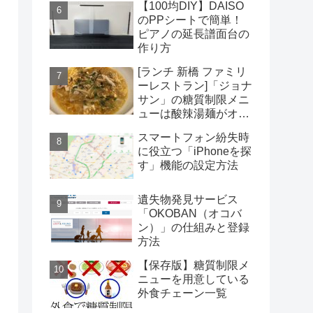
【100均DIY】DAISO
のPPシートで簡単！
ピアノの延長譜面台の
作り方
[ランチ 新橋 ファミリ
ーレストラン]「ジョナ
サン」の糖質制限メニ
ューは酸辣湯麺がオス
スメだがコスパは微妙
スマートフォン紛失時
に役立つ「iPhoneを探
す」機能の設定方法
遺失物発見サービス
「OKOBAN（オコバ
ン）」の仕組みと登録
方法
【保存版】糖質制限メ
ニューを用意している
外食チェーン一覧