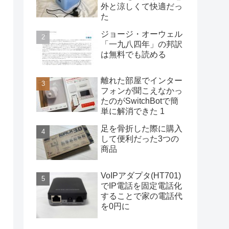
外と涼しくて快適だっ
た
ジョージ・オーウェル
「一九八四年」の邦訳
は無料でも読める
離れた部屋でインター
フォンが聞こえなかっ
たのがSwitchBotで簡
単に解消できた 1
足を骨折した際に購入
して便利だった3つの
商品
VoIPアダプタ(HT701)
でIP電話を固定電話化
することで家の電話代
を0円に