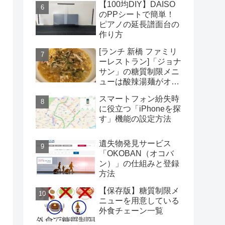
【100均DIY】DAISO
のPPシートで簡単！
ピアノの延長譜面台の
作り方
[ランチ 新橋 ファミリ
ーレストラン]「ジョナ
サン」の糖質制限メニ
ューは酸辣湯麺がオス
スメだがコスパは微妙
スマートフォン紛失時
に役立つ「iPhoneを探
す」機能の設定方法
遺失物発見サービス
「OKOBAN（オコバ
ン）」の仕組みと登録
方法
【保存版】糖質制限メ
ニューを用意している
外食チェーン一覧