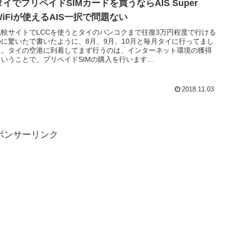
タイでプリペイドSIMカードを買うならAIS Super
WiFiが使えるAIS一択で問題ない
比較サイトでLCCを使うとタイのバンコクまで往復3万円程度で行ける
のに驚いたで書いたように、8月、9月、10月と毎月タイに行ってまし
た。タイの空港に到着してまず行うのは、インターネット環境の獲得
ということで、プリペイドSIMの購入を行います...
2018.11.03
ポンサーリンク