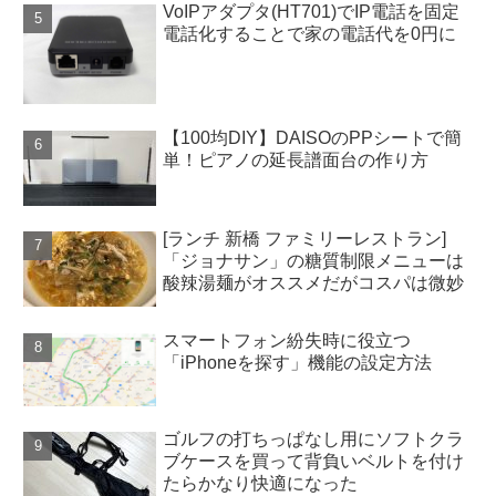
VoIPアダプタ(HT701)でIP電話を固定
電話化することで家の電話代を0円に
【100均DIY】DAISOのPPシートで簡
単！ピアノの延長譜面台の作り方
[ランチ 新橋 ファミリーレストラン]
「ジョナサン」の糖質制限メニューは
酸辣湯麺がオススメだがコスパは微妙
スマートフォン紛失時に役立つ
「iPhoneを探す」機能の設定方法
ゴルフの打ちっぱなし用にソフトクラ
ブケースを買って背負いベルトを付け
たらかなり快適になった