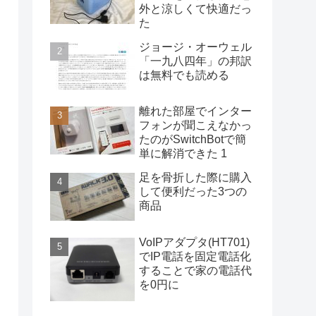
外と涼しくて快適だっ
た
ジョージ・オーウェル
「一九八四年」の邦訳
は無料でも読める
離れた部屋でインター
フォンが聞こえなかっ
たのがSwitchBotで簡
単に解消できた 1
足を骨折した際に購入
して便利だった3つの
商品
VoIPアダプタ(HT701)
でIP電話を固定電話化
することで家の電話代
を0円に