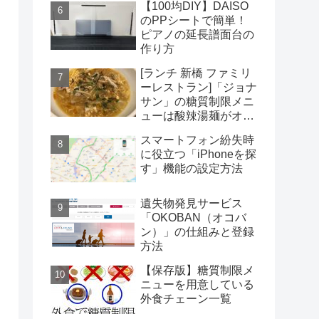
【100均DIY】DAISO
のPPシートで簡単！
ピアノの延長譜面台の
作り方
[ランチ 新橋 ファミリ
ーレストラン]「ジョナ
サン」の糖質制限メニ
ューは酸辣湯麺がオス
スメだがコスパは微妙
スマートフォン紛失時
に役立つ「iPhoneを探
す」機能の設定方法
遺失物発見サービス
「OKOBAN（オコバ
ン）」の仕組みと登録
方法
【保存版】糖質制限メ
ニューを用意している
外食チェーン一覧