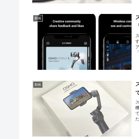
動画
ス
す
「
動画