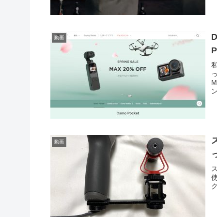
動画
P
私
っ
ン
動画
ス
使
ク