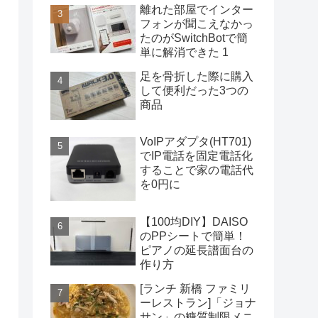
離れた部屋でインター
フォンが聞こえなかっ
たのがSwitchBotで簡
単に解消できた 1
足を骨折した際に購入
して便利だった3つの
商品
VoIPアダプタ(HT701)
でIP電話を固定電話化
することで家の電話代
を0円に
【100均DIY】DAISO
のPPシートで簡単！
ピアノの延長譜面台の
作り方
[ランチ 新橋 ファミリ
ーレストラン]「ジョナ
サン」の糖質制限メニ