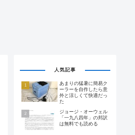
人気記事
あまりの猛暑に簡易ク
ーラーを自作したら意
外と涼しくて快適だっ
た
ジョージ・オーウェル
「一九八四年」の邦訳
は無料でも読める