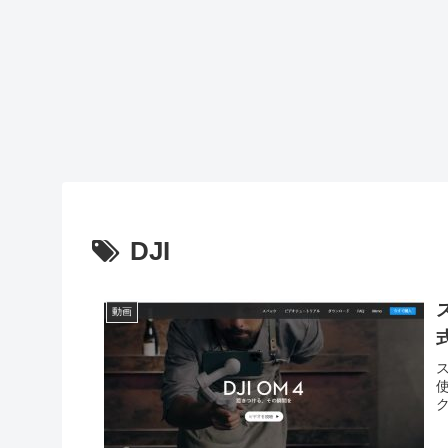
DJI
動画
ス
使
ク