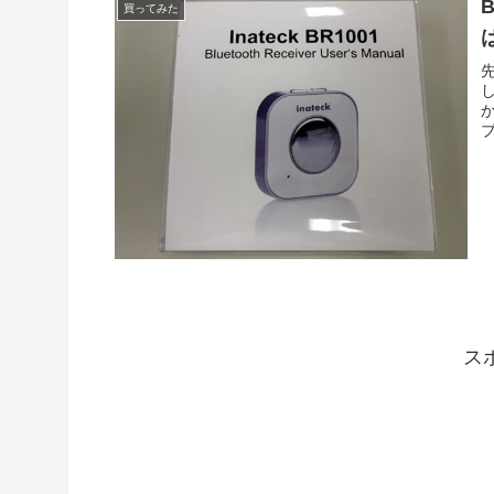
買ってみた
ス