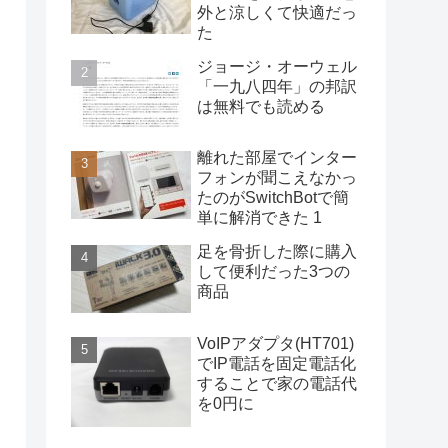
外と涼しくて快適だっ
た
ジョージ・オーウェル
「一九八四年」の邦訳
は無料でも読める
離れた部屋でインター
フォンが聞こえなかっ
たのがSwitchBotで簡
単に解消できた 1
足を骨折した際に購入
して便利だった3つの
商品
VoIPアダプタ(HT701)
でIP電話を固定電話化
することで家の電話代
を0円に