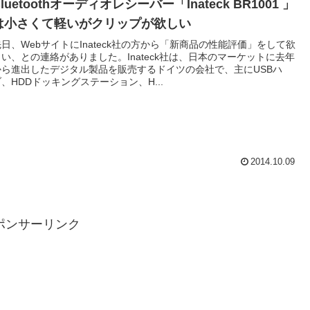
Bluetoothオーディオレシーバー「Inateck BR1001 」
は小さくて軽いがクリップが欲しい
先日、WebサイトにInateck社の方から「新商品の性能評価」をして欲
しい、との連絡がありました。Inateck社は、日本のマーケットに去年
から進出したデジタル製品を販売するドイツの会社で、主にUSBハ
ブ、HDDドッキングステーション、H...
2014.10.09
ポンサーリンク