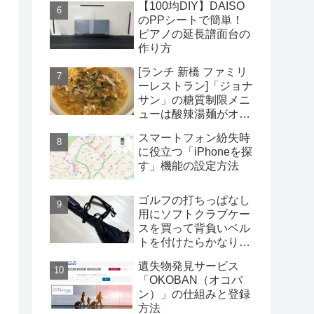
【100均DIY】DAISO
のPPシートで簡単！
ピアノの延長譜面台の
作り方
[ランチ 新橋 ファミリ
ーレストラン]「ジョナ
サン」の糖質制限メニ
ューは酸辣湯麺がオス
スメだがコスパは微妙
スマートフォン紛失時
に役立つ「iPhoneを探
す」機能の設定方法
ゴルフの打ちっぱなし
用にソフトクラブケー
スを買って背負いベル
トを付けたらかなり快
適になった
遺失物発見サービス
「OKOBAN（オコバ
ン）」の仕組みと登録
方法