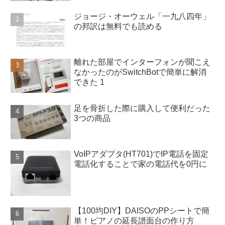
ジョージ・オーウェル「一九八四年」
の邦訳は無料でも読める
離れた部屋でインターフォンが聞こえ
なかったのがSwitchBotで簡単に解消
できた 1
足を骨折した際に購入して便利だった
3つの商品
VoIPアダプタ(HT701)でIP電話を固定
電話化することで家の電話代を0円に
【100均DIY】DAISOのPPシートで簡
単！ピアノの延長譜面台の作り方