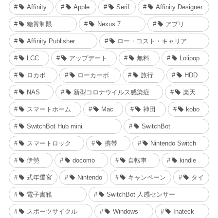
Affinity
Apple
Serif
Affinity Designer
糖質制限
Nexus 7
アプリ
Affinity Publisher
ロー・コスト・キャリア
LCC
アップデート
無料
Lolipop
ロカボ
ローカーボ
旅行
HDD
NAS
新型コロナウイルス感染症
楽天
スマートホーム
Mac
神田
kobo
SwitchBot Hub mini
SwitchBot
スマートロック
携帯
Nintendo Switch
伊勢
docomo
自転車
kindle
式年遷宮
Nintendo
キャンペーン
タイ
電子書籍
SwitchBot 人感センサー
スポーツサイクル
Windows
Inateck