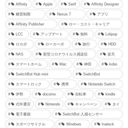
Affinity
Apple
Serif
Affinity Designer
糖質制限
Nexus 7
アプリ
Affinity Publisher
ロー・コスト・キャリア
LCC
アップデート
無料
Lolipop
ロカボ
ローカーボ
旅行
HDD
NAS
新型コロナウイルス感染症
楽天
スマートホーム
Mac
神田
kobo
SwitchBot Hub mini
SwitchBot
スマートロック
携帯
Nintendo Switch
伊勢
docomo
自転車
kindle
式年遷宮
Nintendo
キャンペーン
タイ
電子書籍
SwitchBot 人感センサー
スポーツサイクル
Windows
Inateck