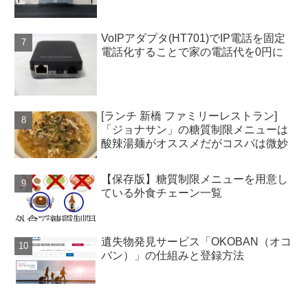
VoIPアダプタ(HT701)でIP電話を固定
電話化することで家の電話代を0円に
[ランチ 新橋 ファミリーレストラン]
「ジョナサン」の糖質制限メニューは
酸辣湯麺がオススメだがコスパは微妙
【保存版】糖質制限メニューを用意し
ている外食チェーン一覧
遺失物発見サービス「OKOBAN（オコ
バン）」の仕組みと登録方法