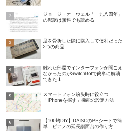
ジョージ・オーウェル「一九八四年」
の邦訳は無料でも読める
足を骨折した際に購入して便利だった
3つの商品
離れた部屋でインターフォンが聞こえ
なかったのがSwitchBotで簡単に解消
できた 1
スマートフォン紛失時に役立つ
「iPhoneを探す」機能の設定方法
【100均DIY】DAISOのPPシートで簡
単！ピアノの延長譜面台の作り方