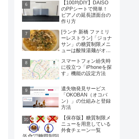
【100均DIY】DAISO
のPPシートで簡単！
ピアノの延長譜面台の
作り方
[ランチ 新橋 ファミリ
ーレストラン]「ジョナ
サン」の糖質制限メニ
ューは酸辣湯麺がオス
スメだがコスパは微妙
スマートフォン紛失時
に役立つ「iPhoneを探
す」機能の設定方法
遺失物発見サービス
「OKOBAN（オコバ
ン）」の仕組みと登録
方法
【保存版】糖質制限メ
ニューを用意している
外食チェーン一覧