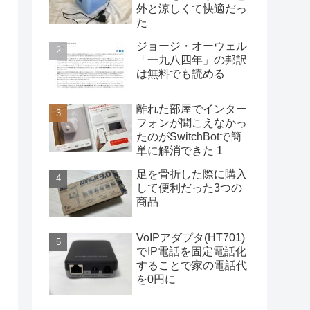
外と涼しくて快適だっ
た
ジョージ・オーウェル
「一九八四年」の邦訳
は無料でも読める
離れた部屋でインター
フォンが聞こえなかっ
たのがSwitchBotで簡
単に解消できた 1
足を骨折した際に購入
して便利だった3つの
商品
VoIPアダプタ(HT701)
でIP電話を固定電話化
することで家の電話代
を0円に