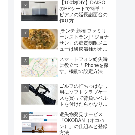
【100均DIY】DAISO
のPPシートで簡単！
ピアノの延長譜面台の
作り方
[ランチ 新橋 ファミリ
ーレストラン]「ジョナ
サン」の糖質制限メニ
ューは酸辣湯麺がオス
スメだがコスパは微妙
スマートフォン紛失時
に役立つ「iPhoneを探
す」機能の設定方法
ゴルフの打ちっぱなし
用にソフトクラブケー
スを買って背負いベル
トを付けたらかなり快
適になった
遺失物発見サービス
「OKOBAN（オコバ
ン）」の仕組みと登録
方法