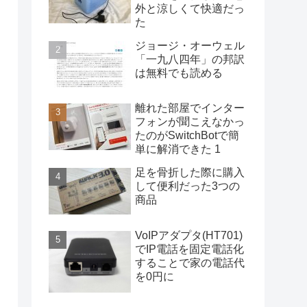
外と涼しくて快適だっ
た
ジョージ・オーウェル
「一九八四年」の邦訳
は無料でも読める
離れた部屋でインター
フォンが聞こえなかっ
たのがSwitchBotで簡
単に解消できた 1
足を骨折した際に購入
して便利だった3つの
商品
VoIPアダプタ(HT701)
でIP電話を固定電話化
することで家の電話代
を0円に