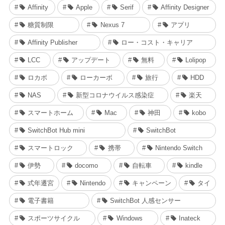
Affinity
Apple
Serif
Affinity Designer
糖質制限
Nexus 7
アプリ
Affinity Publisher
ロー・コスト・キャリア
LCC
アップデート
無料
Lolipop
ロカボ
ローカーボ
旅行
HDD
NAS
新型コロナウイルス感染症
楽天
スマートホーム
Mac
神田
kobo
SwitchBot Hub mini
SwitchBot
スマートロック
携帯
Nintendo Switch
伊勢
docomo
自転車
kindle
式年遷宮
Nintendo
キャンペーン
タイ
電子書籍
SwitchBot 人感センサー
スポーツサイクル
Windows
Inateck