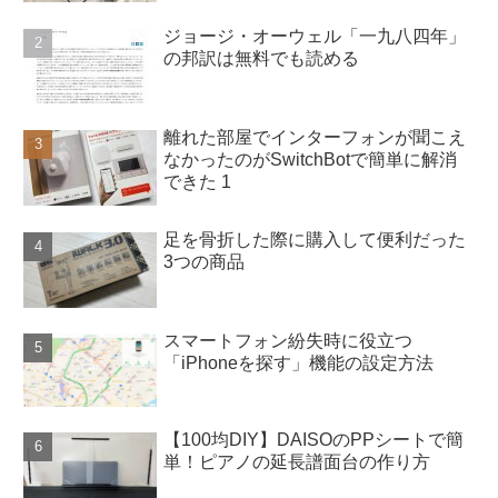
ジョージ・オーウェル「一九八四年」
の邦訳は無料でも読める
離れた部屋でインターフォンが聞こえ
なかったのがSwitchBotで簡単に解消
できた 1
足を骨折した際に購入して便利だった
3つの商品
スマートフォン紛失時に役立つ
「iPhoneを探す」機能の設定方法
【100均DIY】DAISOのPPシートで簡
単！ピアノの延長譜面台の作り方